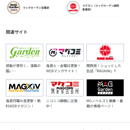
マグカン（マッグガーデン関西
マッグガーデン営業部
事業部）
関連サイト
感動が芽吹く、漫画の
毎週火・金曜日更新！
関西発！シュッとした
園――。
WEBマンガサイト！
缶詰「MAGKAN」!!
毎週月曜お昼更新！無
ニコニコ静画に出張
MGノベルズと画集・書
料WEBマガジン！
中！
籍の情報ページ！