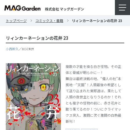
株式会社 マッグガーデン
トップページ
コミックス・書籍
リィンカーネーションの花弁 23
リィンカーネーションの花弁 23
小西幹久
／ｺﾆｼﾐｷﾋｻ
複数の才能を操る白き怪物。その正
体と脅威が明らかに…！
舞台は最終決戦の地、“偉人の杜”本
拠地…“天園”！人類最後の希望とし
て送り込まれた東耶達は、果たして
人類の救世主となりうるのか！それ
とも複才の怪物の前に、赤き花弁と
散り果てるのか！ついにクライマッ
クス突入、激闘に次ぐ激闘の白熱最
新刊！