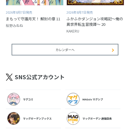
2026年8月7日発売
2026年8月7日発売
まもって守護月天！ 解封の章 11
ふかふかダンジョン攻略記～俺の
異世界転生冒険譚～ 20
桜野みねね
KAKERU
カレンダーへ
SNS公式アカウント
マグコミ
MAGxiv マグシブ
マッグガーデンブックス
マッグガーデン 通販店長