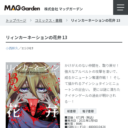
株式会社 マッグガーデン
トップページ
コミックス・書籍
リィンカーネーションの花弁 13
リィンカーネーションの花弁 13
小西幹久
／ｺﾆｼﾐｷﾋｻ
かけがえのない仲間を、取り戻せ！
強大なアルベルトの攻撃を凌いで、
成るかニュートン奪還作戦！！ そし
て描かれるアインシュタインとニュ
ートンの出会い。 更には謎に満ちた
ナイチンゲールの過去が明かされ
る…！
紙書籍
電子書籍
■定価：671円（税込）
■発売日：2021年1月9日
■判型：B6判
■ISBNコード10：480001042X