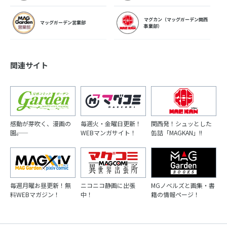
マグカン（マッグガーデン関西
マッグガーデン営業部
事業部）
関連サイト
感動が芽吹く、漫画の
毎週火・金曜日更新！
関西発！シュッとした
園――。
WEBマンガサイト！
缶詰「MAGKAN」!!
毎週月曜お昼更新！無
ニコニコ静画に出張
MGノベルズと画集・書
料WEBマガジン！
中！
籍の情報ページ！