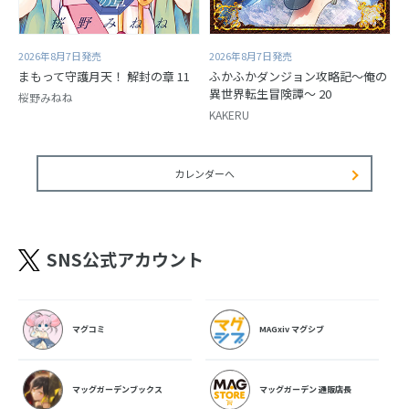
2026年8月7日発売
2026年8月7日発売
まもって守護月天！ 解封の章 11
ふかふかダンジョン攻略記～俺の
異世界転生冒険譚～ 20
桜野みねね
KAKERU
カレンダーへ
SNS公式アカウント
マグコミ
MAGxiv マグシブ
マッグガーデンブックス
マッグガーデン 通販店長