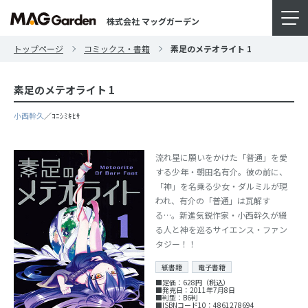
株式会社 マッグガーデン
トップページ
コミックス・書籍
素足のメテオライト 1
素足のメテオライト 1
小西幹久
／ｺﾆｼﾐｷﾋｻ
流れ星に願いをかけた「普通」を愛
する少年・朝田名有介。彼の前に、
「神」を名乗る少女・ダルミルが現
われ、有介の「普通」は瓦解す
る…。新進気鋭作家・小西幹久が綴
る人と神を巡るサイエンス・ファン
タジー！！
紙書籍
電子書籍
■定価：628円（税込）
■発売日：2011年7月8日
■判型：B6判
■ISBNコード10：4861278694