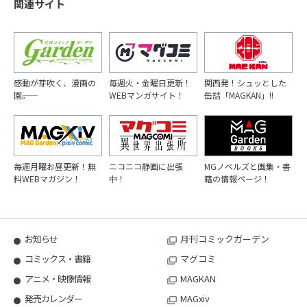
関連サイト
感動が芽吹く、漫画の
毎週火・金曜日更新！
関西発！シュッとした
園――。
WEBマンガサイト！
缶詰「MAGKAN」!!
毎週月曜お昼更新！無
ニコニコ静画に出張
MGノベルズと画集・書
料WEBマガジン！
中！
籍の情報ページ！
お知らせ
月刊コミックガーデン
コミックス・書籍
マグコミ
アニメ・映像情報
MAGKAN
発売カレンダー
MAGxiv