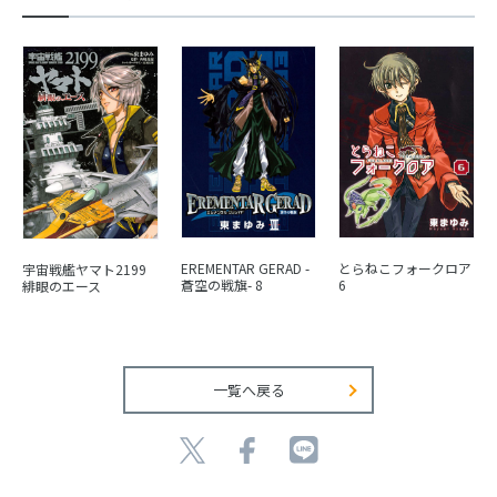
とらねこフォークロア
EREMENTAR GERAD -
宇宙戦艦ヤマト2199
6
蒼空の戦旗- 8
緋眼のエース
一覧へ戻る