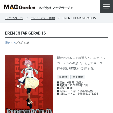
株式会社 マッグガーデン
トップページ
コミックス・書籍
EREMENTAR GERAD 15
EREMENTAR GERAD 15
東まゆみ
／ｱｽﾞﾏﾏﾕﾐ
明かされるレンの過去と、エディル
ガーデンへの思い。そして今、クー
達の旅は終着駅へ到達する。
紙書籍
電子書籍
■定価：628円（税込）
■発売日：2008年9月10日
■判型：B6判
■ISBNコード10：4861275296
■ISBNコード13：9784861275296