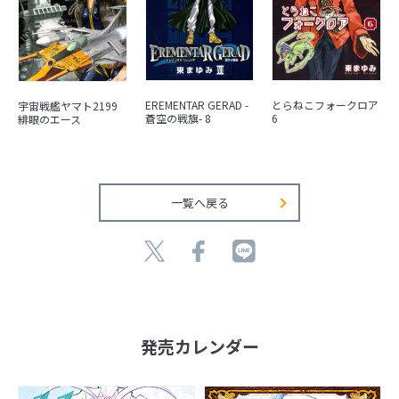
とらねこフォークロア
EREMENTAR GERAD -
宇宙戦艦ヤマト2199
6
蒼空の戦旗- 8
緋眼のエース
一覧へ戻る
発売カレンダー