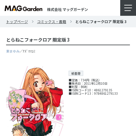
株式会社 マッグガーデン
トップページ
コミックス・書籍
とらねこフォークロア 限定版 3
とらねこフォークロア 限定版 3
東まゆみ
／ｱｽﾞﾏﾏﾕﾐ
紙書籍
■定価：734円（税込）
■発売日：2011年12月10日
■判型：B6判
■ISBNコード10：4861279135
■ISBNコード13：9784861279133