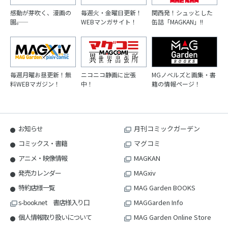
感動が芽吹く、漫画の
毎週火・金曜日更新！
関西発！シュッとした
園――。
WEBマンガサイト！
缶詰「MAGKAN」!!
毎週月曜お昼更新！無
ニコニコ静画に出張
MGノベルズと画集・書
料WEBマガジン！
中！
籍の情報ページ！
お知らせ
月刊コミックガーデン
コミックス・書籍
マグコミ
アニメ・映像情報
MAGKAN
発売カレンダー
MAGxiv
特約店様一覧
MAG Garden BOOKS
s-book.net 書店様入り口
MAGGarden Info
個人情報取り扱いについて
MAG Garden Online Store