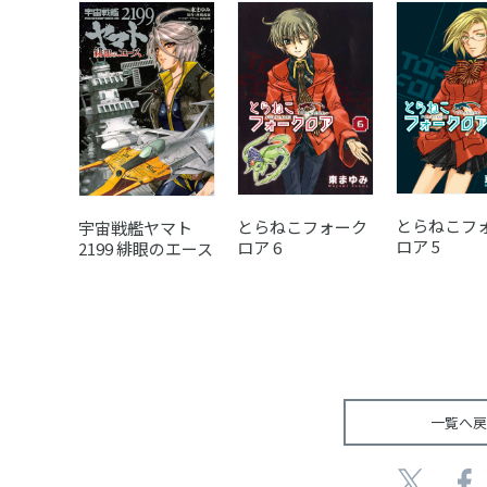
とらねこフ
とらねこフォーク
宇宙戦艦ヤマト
ロア 5
ロア 6
2199 緋眼のエース
一覧へ戻