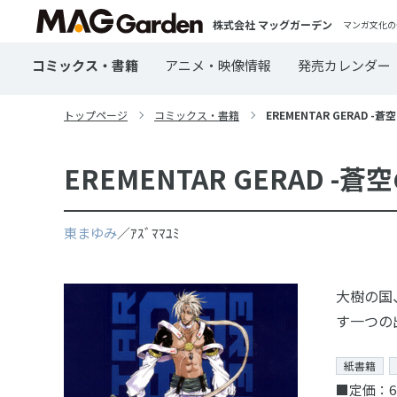
株式会社 マッグガーデン
マンガ文化の
コミックス・書籍
アニメ・映像情報
発売カレンダー
トップページ
コミックス・書籍
EREMENTAR GERAD -蒼
EREMENTAR GERAD -蒼
東まゆみ
／ｱｽﾞﾏﾏﾕﾐ
大樹の国
す一つの
紙書籍
■定価：6