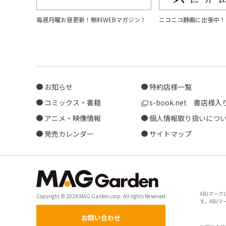
毎週月曜お昼更新！無料WEBマガジン！
ニコニコ静画に出張中！
お知らせ
特約店様一覧
コミックス・書籍
s-book.net 書店様入
アニメ・映像情報
個人情報取り扱いにつ
発売カレンダー
サイトマップ
ABJマー
Copyright © 2026 MAG Garden corp. All rights Reserved.
す。ABJ
お問い合わせ