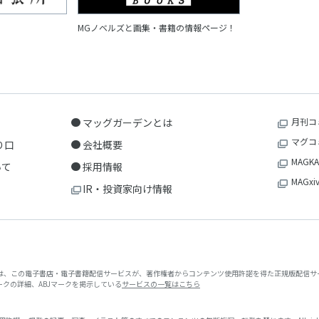
MGノベルズと画集・書籍の情報ページ！
マッグガーデンとは
月刊コ
マグコ
り口
会社概要
MAGKA
いて
採用情報
MAGxi
IR・投資家向け情報
クは、この電子書店・電子書籍配信サービスが、著作権者からコンテンツ使用許諾を得た正規版配信サー
マークの詳細、ABJマークを掲示している
サービスの一覧はこちら