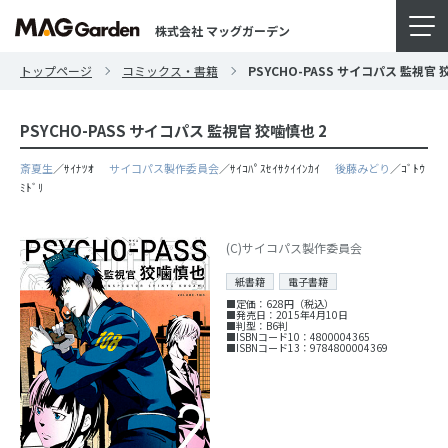
株式会社 マッグガーデン
トップページ
コミックス・書籍
PSYCHO-PASS サイコパス 監視官 
PSYCHO-PASS サイコパス 監視官 狡噛慎也 2
斎夏生
／ｻｲﾅﾂｵ
サイコパス製作委員会
／ｻｲｺﾊﾟｽｾｲｻｸｲｲﾝｶｲ
後藤みどり
／ｺﾞﾄｳ
ﾐﾄﾞﾘ
(C)サイコパス製作委員会
紙書籍
電子書籍
■定価：628円（税込）
■発売日：2015年4月10日
■判型：B6判
■ISBNコード10：4800004365
■ISBNコード13：9784800004369