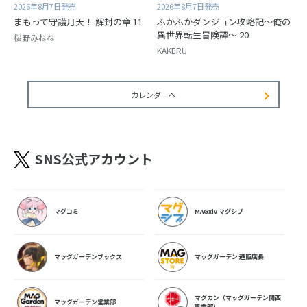
2026年8月7日発売
2026年8月7日発売
まもって守護月天！ 解封の章 11
ふかふかダンジョン攻略記～俺の
異世界転生冒険譚～ 20
桜野みねね
KAKERU
カレンダーへ
SNS公式アカウント
マグコミ
MAGxiv マグシブ
マッグガーデンブックス
マッグガーデン 通販店長
マグカン（マッグガーデン関西
マッグガーデン営業部
事業部）