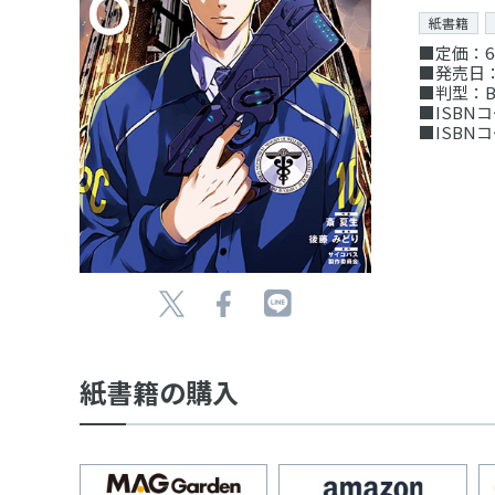
紙書籍
■定価：6
■発売日：
■判型：B
■ISBNコー
■ISBNコー
紙書籍の購入