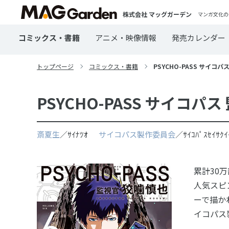
株式会社 マッグガーデン
マンガ文化の
コミックス・書籍
アニメ・映像情報
発売カレンダー
トップページ
コミックス・書籍
PSYCHO-PASS サイコパ
PSYCHO-PASS サイコパス
斎夏生
／ｻｲﾅﾂｵ
サイコパス製作委員会
／ｻｲｺﾊﾟｽｾｲｻ
累計30
人気スピ
ーで描かれ
イコパス