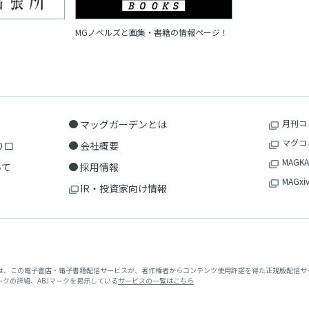
MGノベルズと画集・書籍の情報ページ！
マッグガーデンとは
月刊コ
マグコ
り口
会社概要
MAGKA
いて
採用情報
MAGxi
IR・投資家向け情報
クは、この電子書店・電子書籍配信サービスが、著作権者からコンテンツ使用許諾を得た正規版配信サー
マークの詳細、ABJマークを掲示している
サービスの一覧はこちら