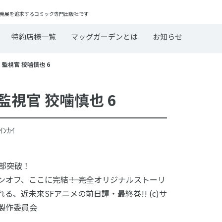
発展を追求するコミック専門出版社です
特約店様一覧
マッグガーデンとは
お知らせ
ス 監視官 狡噛慎也 6
 監視官 狡噛慎也 6
ｸｲｲﾝｶｲ
万部突破！
ンオフ、ここに完結―――！ 完全オリジナルストーリ
る、近未来SFアニメの前日譚・最終巻!! (c)サ
製作委員会