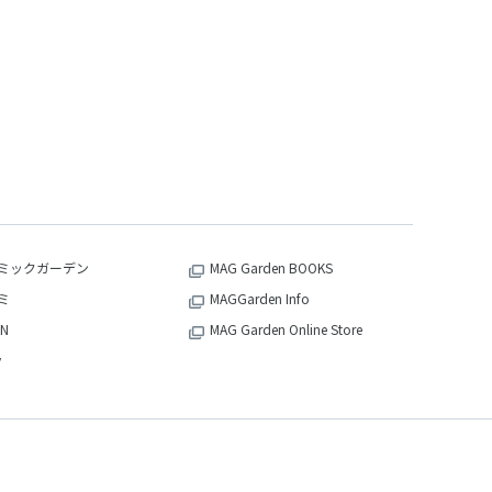
ミックガーデン
MAG Garden BOOKS
ミ
MAGGarden Info
N
MAG Garden Online Store
v