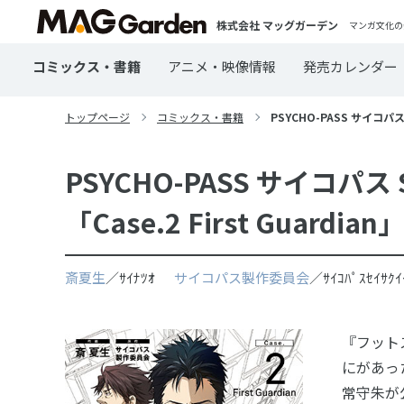
株式会社 マッグガーデン
マンガ文化の
コミックス・書籍
アニメ・映像情報
発売カレンダー
トップページ
コミックス・書籍
PSYCHO-PASS サイコパス Si
PSYCHO-PASS サイコパス Sin
「Case.2 First Guardian
斎夏生
／ｻｲﾅﾂｵ
サイコパス製作委員会
／ｻｲｺﾊﾟｽｾｲｻ
『フット
にがあっ
常守朱が