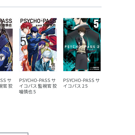
ASS サ
PSYCHO-PASS サ
PSYCHO-PASS サ
学園さいこぱす
視官 狡
イコパス 監視官 狡
イコパス 2 5
噛慎也 5