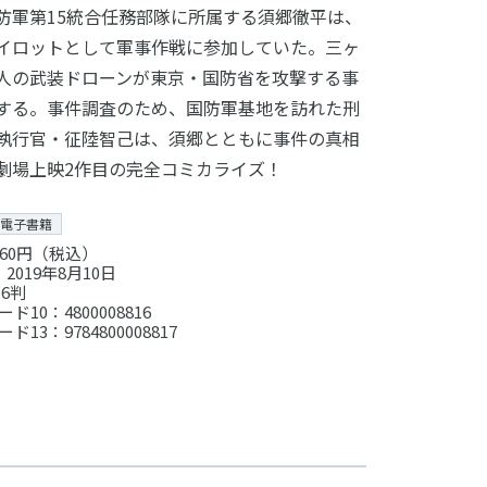
防軍第15統合任務部隊に所属する須郷徹平は、
イロットとして軍事作戦に参加していた。三ヶ
人の武装ドローンが東京・国防省を攻撃する事
する。事件調査のため、国防軍基地を訪れた刑
執行官・征陸智己は、須郷とともに事件の真相
劇場上映2作目の完全コミカライズ！
電子書籍
60円（税込）
2019年8月10日
6判
ド10：4800008816
ド13：9784800008817