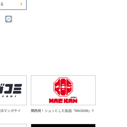
る
EBマンガサイ
関西発！シュッとした缶詰「MAGKAN」!!