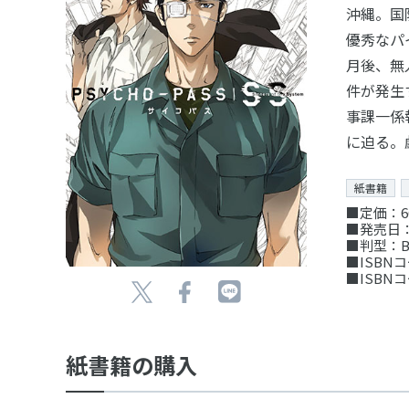
沖縄。国
優秀なパ
月後、無
件が発生
事課一係
に迫る。
紙書籍
■定価：6
■発売日：
■判型：B
■ISBNコー
■ISBNコー
紙書籍の購入