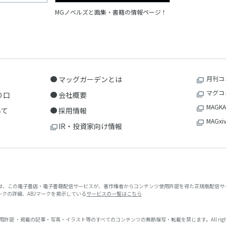
MGノベルズと画集・書籍の情報ページ！
マッグガーデンとは
月刊コ
マグコ
り口
会社概要
MAGKA
いて
採用情報
MAGxi
IR・投資家向け情報
クは、この電子書店・電子書籍配信サービスが、著作権者からコンテンツ使用許諾を得た正規版配信サー
マークの詳細、ABJマークを掲示している
サービスの一覧はこちら
 ・掲載の記事・写真・イラスト等のすべてのコンテンツの無断複写・転載を禁じます。All rights reserved. No repr