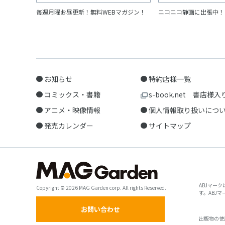
毎週月曜お昼更新！無料WEBマガジン！
ニコニコ静画に出張中！
お知らせ
特約店様一覧
コミックス・書籍
s-book.net 書店様入
アニメ・映像情報
個人情報取り扱いにつ
発売カレンダー
サイトマップ
ABJマー
Copyright © 2026 MAG Garden corp. All rights Reserved.
す。ABJ
お問い合わせ
出版物の使用許諾