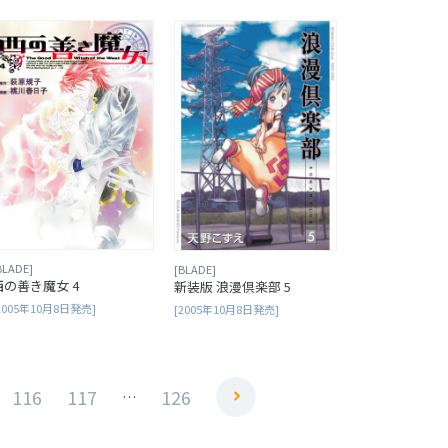
BLADE]
[BLADE]
西の善き魔女 4
新装版 浪漫倶楽部 5
2005年10月8日発売]
[2005年10月8日発売]
116
117
126
…