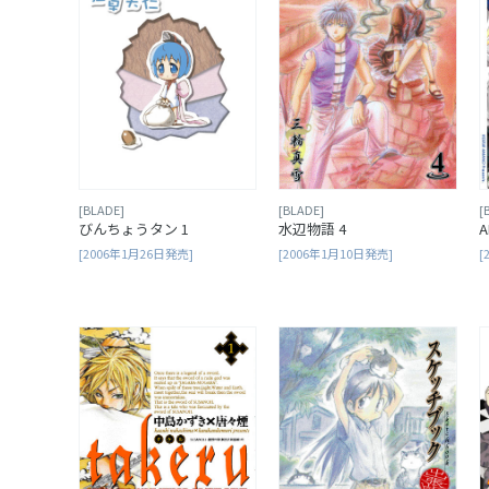
[BLADE]
[BLADE]
[
びんちょうタン 1
水辺物語 4
A
[2006年1月26日発売]
[2006年1月10日発売]
[