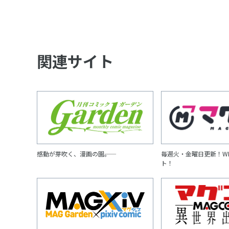
関連サイト
感動が芽吹く、漫画の園――。
毎週火・金曜日更新！W
ト！